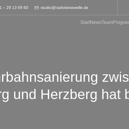
1 – 29 13 69 60
studio@radioleinewelle.de
Start
News
Team
Progra
hrbahnsanierung zwi
rg und Herzberg hat