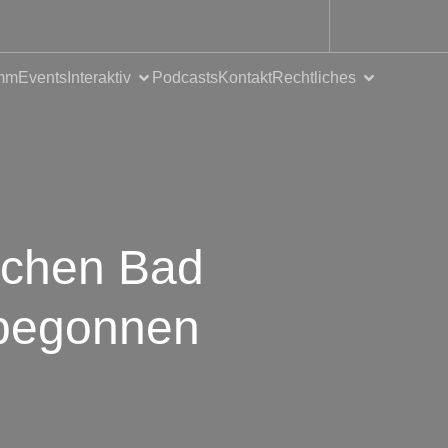
mm
Events
Interaktiv
Podcasts
Kontakt
Rechtliches
schen Bad
 begonnen