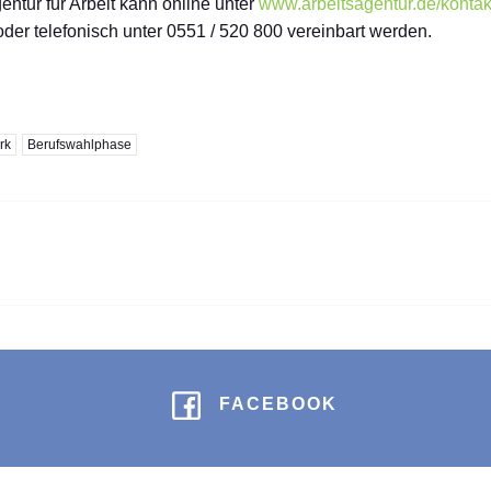
entur für Arbeit kann online unter
www.arbeitsagentur.de/kontak
oder telefonisch unter 0551 / 520 800 vereinbart werden.
rk
Berufswahlphase
FACEBOOK