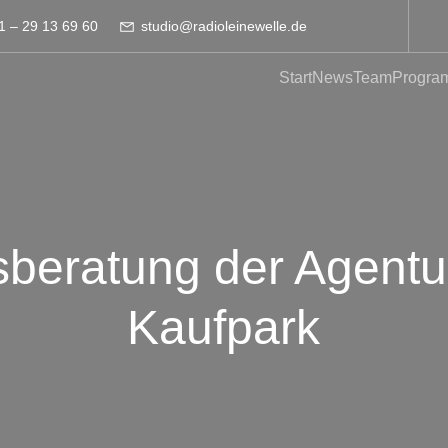
1 – 29 13 69 60
studio@radioleinewelle.de
Start
News
Team
Progra
beratung der Agentur
Kaufpark