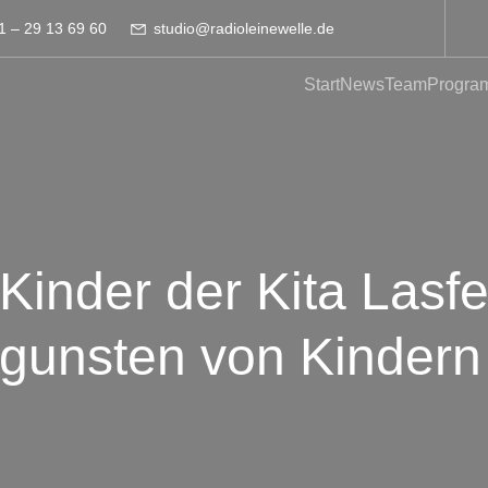
1 – 29 13 69 60
studio@radioleinewelle.de
Start
News
Team
Progra
Kinder der Kita Lasf
gunsten von Kindern 