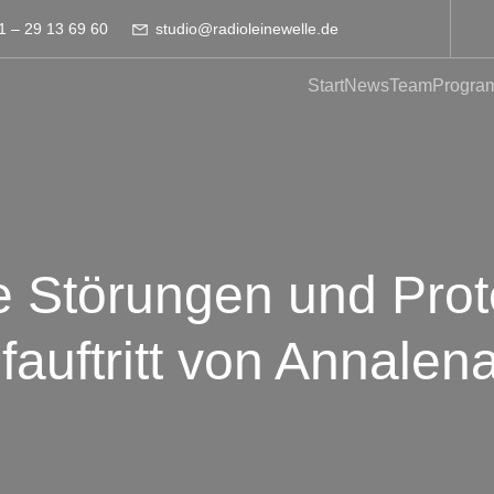
1 – 29 13 69 60
studio@radioleinewelle.de
Start
News
Team
Progra
 Störungen und Prot
auftritt von Annalen