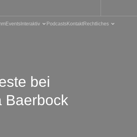
mm
Events
Interaktiv
Podcasts
Kontakt
Rechtliches
este bei
a Baerbock