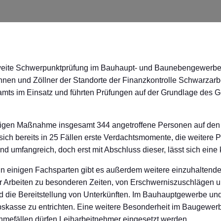
eite Schwerpunktprüfung im Bauhaupt- und Baunebengewerbe sta
innen und Zöllner der Standorte der Finanzkontrolle Schwarzar
amts im Einsatz und führten Prüfungen auf der Grundlage des 
rigen Maßnahme insgesamt 344 angetroffene Personen auf den
sich bereits in 25 Fällen erste Verdachtsmomente, die weitere 
nd umfangreich, doch erst mit Abschluss dieser, lässt sich eine
 einigen Fachsparten gibt es außerdem weitere einzuhaltende 
r Arbeiten zu besonderen Zeiten, von Erschwerniszuschlägen 
 die Bereitstellung von Unterkünften. Im Bauhauptgewerbe un
bskasse zu entrichten. Eine weitere Besonderheit im Baugewerb
mefällen dürfen Leiharbeitnehmer eingesetzt werden.