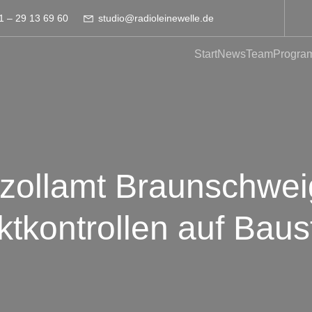
1 – 29 13 69 60
studio@radioleinewelle.de
Start
News
Team
Progra
zollamt Braunschweig
kontrollen auf Baus