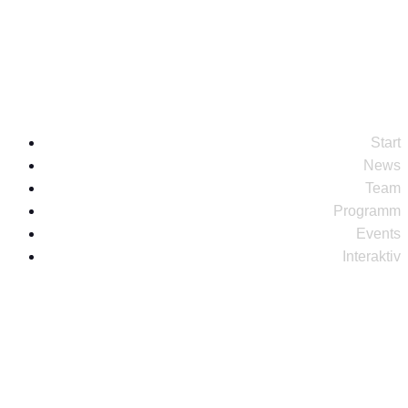
studio@radioleinewelle.de
Start
News
Team
Programm
Events
Interaktiv