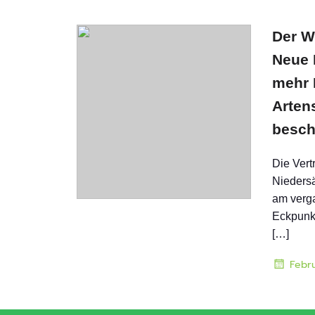
Der W
Neue 
mehr 
Arten
besch
Die Vert
Nieders
am verga
Eckpunkt
[…]
Febru