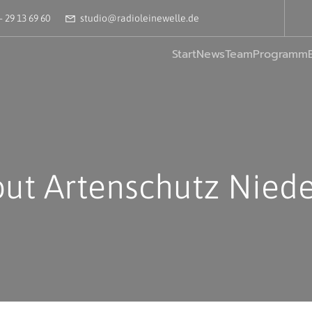
– 29 13 69 60
studio@radioleinewelle.de
Start
News
Team
Programm
out Artenschutz Nied