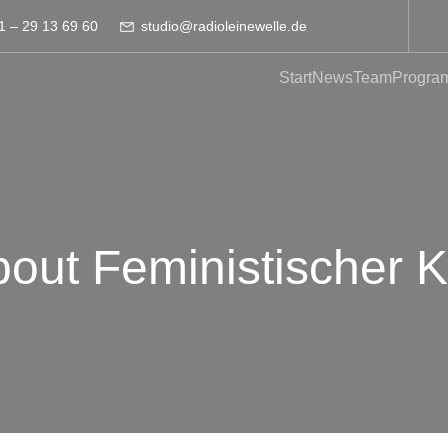
1 – 29 13 69 60
studio@radioleinewelle.de
Start
News
Team
Progra
bout Feministischer 