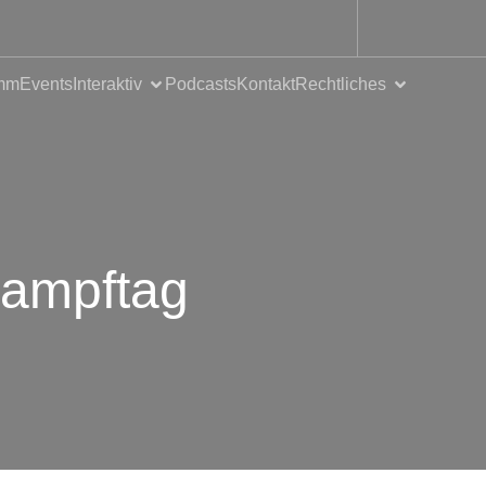
mm
Events
Interaktiv
Podcasts
Kontakt
Rechtliches
Kampftag