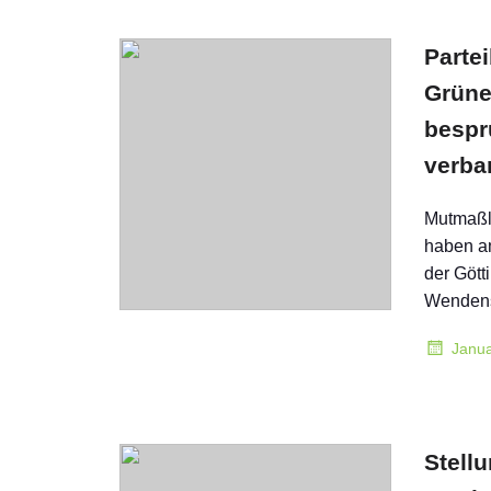
Partei
Grüne
bespr
verbar
Mutmaßli
haben a
der Gött
Wendens
Janua
Stell