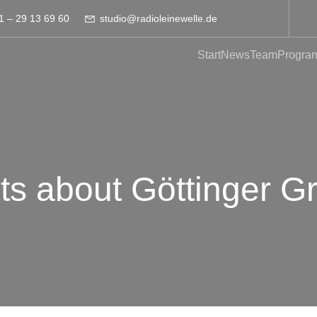
1 – 29 13 69 60
studio@radioleinewelle.de
Start
News
Team
Progra
ts about Göttinger G