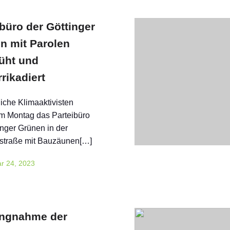
büro der Göttinger
n mit Parolen
üht und
rikadiert
che Klimaaktivisten
m Montag das Parteibüro
inger Grünen in der
traße mit Bauzäunen[…]
r 24, 2023
ungnahme der