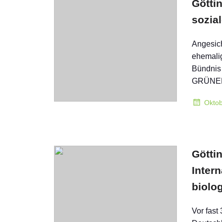
Götti
sozia
Angesich
ehemalig
Bündnis 
GRÜNEN
Oktob
Götti
Intern
biolog
Vor fast