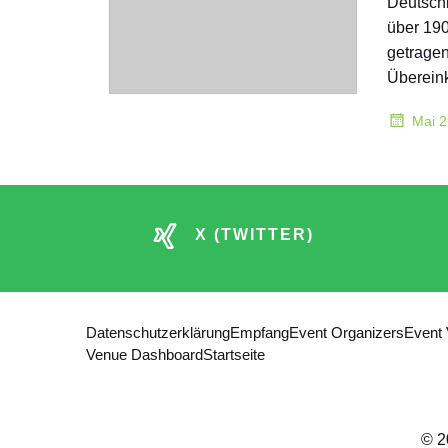
Deutschl
über 190
getragen
Überei
Mai 2
X (TWITTER)
Datenschutzerklärung
Empfang
Event Organizers
Event
Venue Dashboard
Startseite
© 2