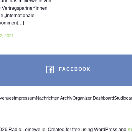
and das mittlerweile von
 Vertragspartner*innen
e „Internationale
nkommen[…]
2, 2021
FACEBOOK
 Venues
Impressum
Nachrichten Archiv
Organizer Dashboard
Studioc
026 Radio Leinewelle. Created for free using WordPress and
K