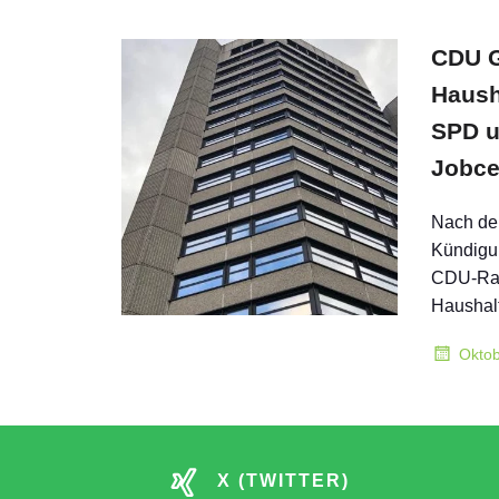
CDU G
Haush
SPD u
Jobcen
Nach dem
Kündigun
CDU-Rats
Haushal
Oktob
X (TWITTER)