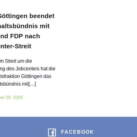
öttingen beendet
altsbündnis mit
nd FDP nach
ter-Streit
 Streit um die
g des Jobcenters hat die
fraktion Göttingen das
tsbündnis mit[…]
er 29, 2025
FACEBOOK