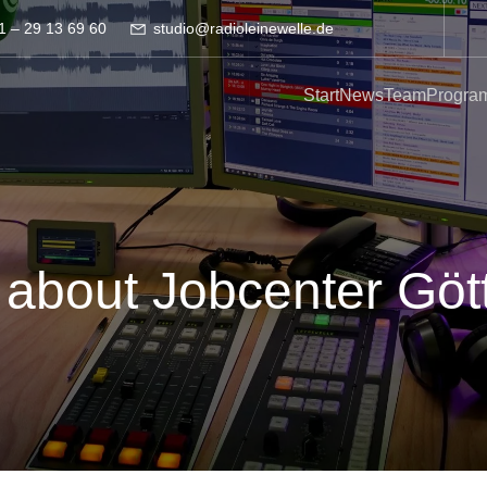
1 – 29 13 69 60
studio@radioleinewelle.de
Start
News
Team
Progra
 about Jobcenter Göt