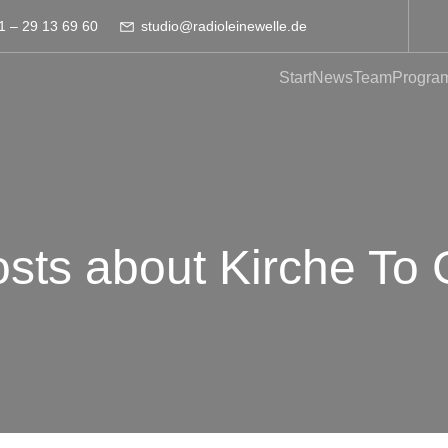
1 – 29 13 69 60
studio@radioleinewelle.de
Start
News
Team
Progra
sts about Kirche To