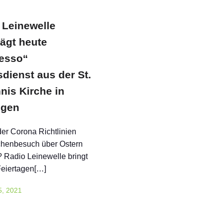
 Leinewelle
rägt heute
esso“
dienst aus der St.
nis Kirche in
ngen
r Corona Richtlinien
chenbesuch über Ostern
 Radio Leinewelle bringt
Feiertagen[…]
 5, 2021