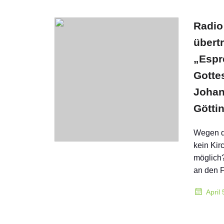
Radio
übert
„Espr
Gottes
Johan
Götti
Wegen de
kein Kir
möglich?
an den 
April