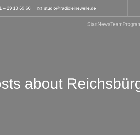
1 – 29 13 69 60
studio@radioleinewelle.de
Start
News
Team
Progra
sts about Reichsbür