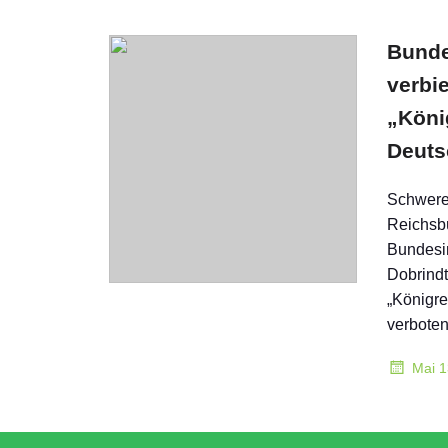
Bunde
verbie
„Köni
Deuts
Schwere
Reichsb
Bundesi
Dobrindt
„Königre
verboten
Mai 1