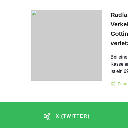
Radfa
Verkeh
Götti
verlet
Bei eine
Kasseler
ist ein 
Febru
X (TWITTER)