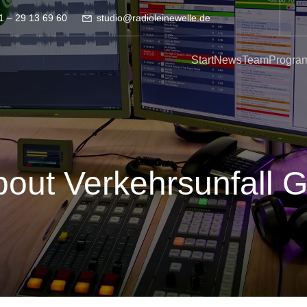
1 – 29 13 69 60
studio@radioleinewelle.de
Start
News
Team
Progra
bout Verkehrsunfall G