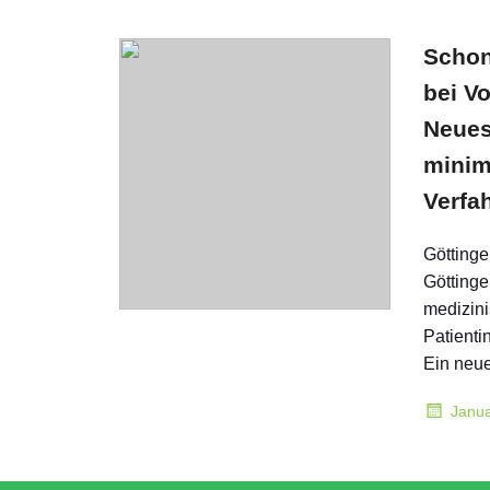
Schon
bei V
Neue
minim
Verfa
Göttinge
Göttinge
medizini
Patienti
Ein neu
Janua