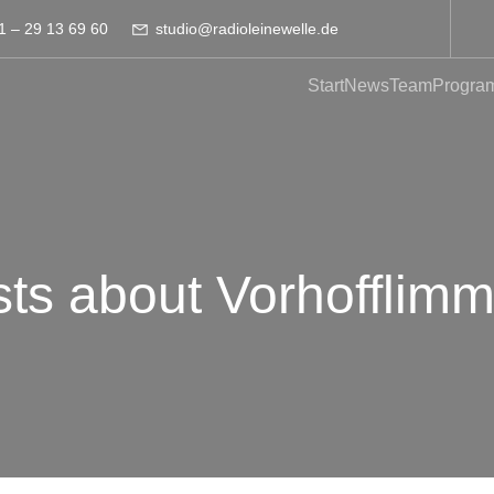
1 – 29 13 69 60
studio@radioleinewelle.de
Start
News
Team
Progra
ts about Vorhofflim