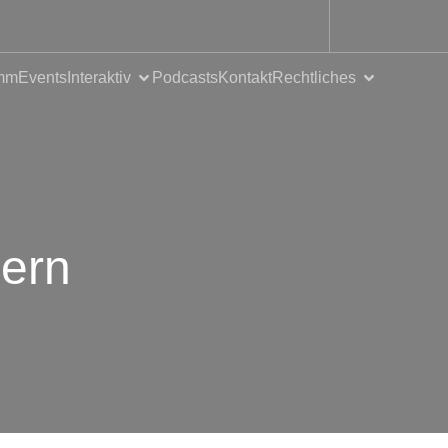
mm
Events
Interaktiv
Podcasts
Kontakt
Rechtliches
mern