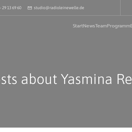
– 29 13 69 60
studio@radioleinewelle.de
Start
News
Team
Programm
sts about Yasmina R