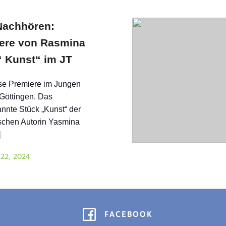
achhören:
ere von Rasmina
“ Kunst“ im JT
se Premiere im Jungen
Göttingen. Das
nnte Stück „Kunst“ der
schen Autorin Yasmina
]
 22, 2024
FACEBOOK