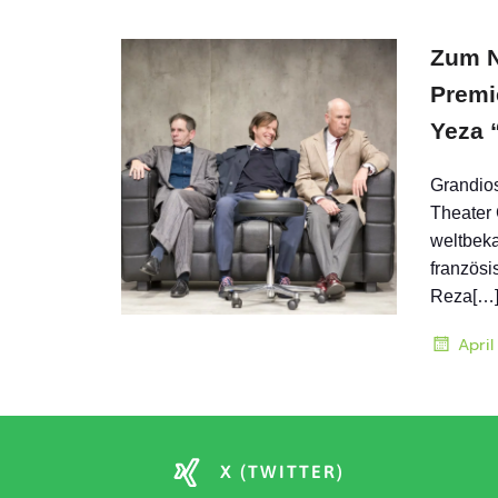
Zum N
Premi
Yeza 
Grandio
Theater 
weltbeka
französi
Reza[…
April
X (TWITTER)