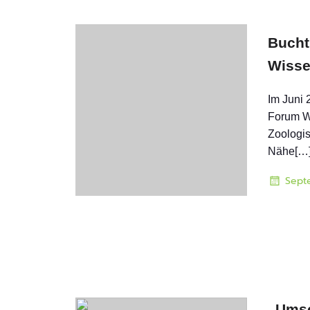
Bucht
Wiss
Im Juni 
Forum W
Zoologi
Nähe[…
Sept
„Umso