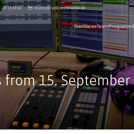
– 29 13 69 60
studio@radioleinewelle.de
Start
News
Team
Programm
s from 15. September