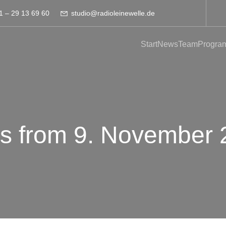
1 – 29 13 69 60
studio@radioleinewelle.de
Start
News
Team
Progra
s from 9. November