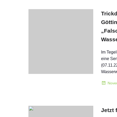
Trickd
Götti
„Fals
Wasse
Im Tegel
eine Se
(07.11.2
Wasserw
Nove
Jetzt 