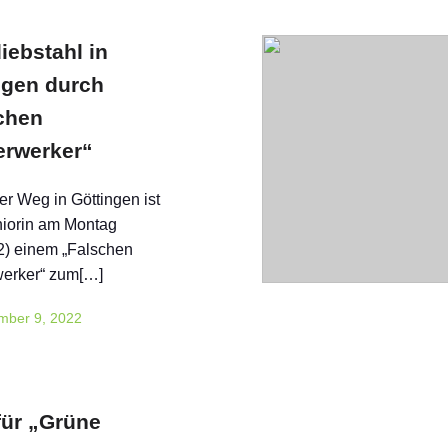
iebstahl in
ngen durch
chen
rwerker“
er Weg in Göttingen ist
niorin am Montag
2) einem „Falschen
erker“ zum[…]
mber 9, 2022
für „Grüne