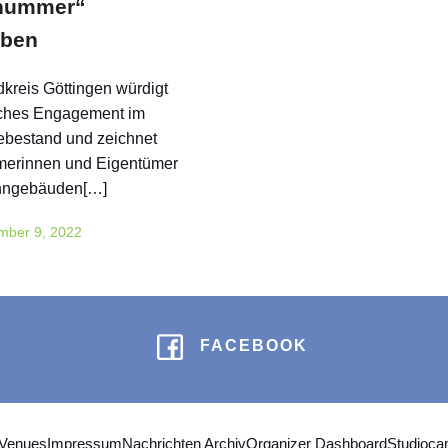
nummer“
rben
kreis Göttingen würdigt
iches Engagement im
bestand und zeichnet
merinnen und Eigentümer
hngebäuden[…]
mber 9, 2022
FACEBOOK
 Venues
Impressum
Nachrichten Archiv
Organizer Dashboard
Studioc