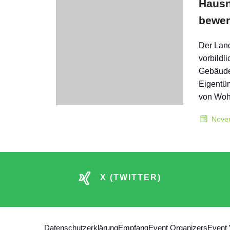
Haus
bewe
Der Land
vorbildl
Gebäude
Eigentü
von Wo
Nove
X (TWITTER)
Datenschutzerklärung
Empfang
Event Organizers
Event