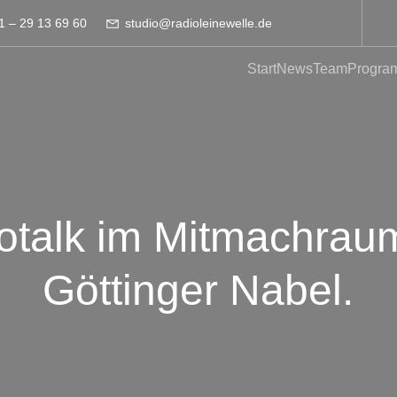
1 – 29 13 69 60
studio@radioleinewelle.de
Start
News
Team
Progra
otalk im Mitmachrau
Göttinger Nabel.