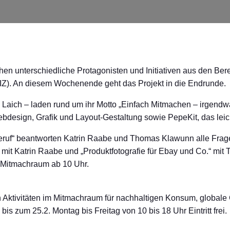
n unterschiedliche Protagonisten und Initiativen aus den Berei
IZ). An diesem Wochenende geht das Projekt in die Endrunde.
ich – laden rund um ihr Motto „Einfach Mitmachen – irgendwa
 Webdesign, Grafik und Layout-Gestaltung sowie PepeKit, das l
uf“ beantworten Katrin Raabe und Thomas Klawunn alle Frag
 mit Katrin Raabe und „Produktfotografie für Ebay und Co.“ mi
er Mitmachraum ab 10 Uhr.
den Aktivitäten im Mitmachraum für nachhaltigen Konsum, globa
is zum 25.2. Montag bis Freitag von 10 bis 18 Uhr Eintritt frei.