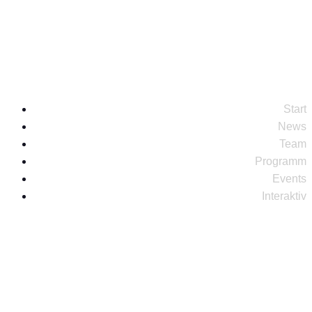
studio@radioleinewelle.de
Start
News
Team
Programm
Events
Interaktiv