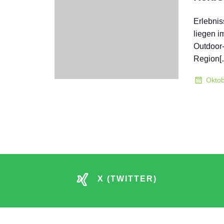
Erlebnis
liegen i
Outdoor-
Region[
Oktob
X (TWITTER)