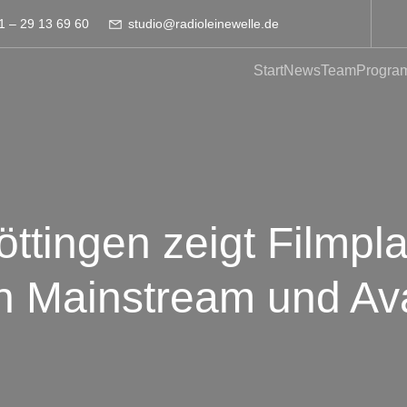
1 – 29 13 69 60
studio@radioleinewelle.de
Start
News
Team
Progra
ttingen zeigt Filmpl
n Mainstream und Av