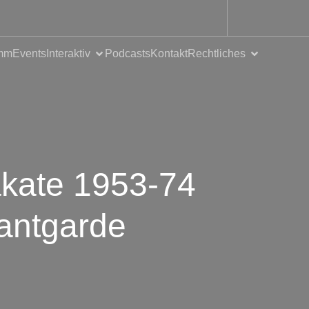
mm
Events
Interaktiv
Podcasts
Kontakt
Rechtliches
akate 1953-74
antgarde