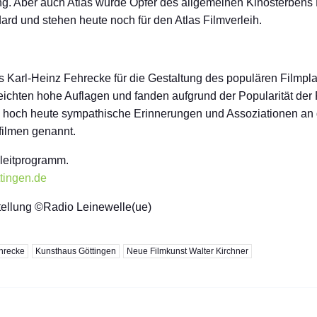
ng. Aber auch Atlas wurde Opfer des allgemeinen Kinosterbens 
d und stehen heute noch für den Atlas Filmverleih.
Karl-Heinz Fehrecke für die Gestaltung des populären Filmplakat
ichten hohe Auflagen und fanden aufgrund der Popularität der F
hoch heute sympathische Erinnerungen und Assoziationen an d
filmen genannt.
gleitprogramm.
tingen.de
tellung ©Radio Leinewelle(ue)
ehrecke
Kunsthaus Göttingen
Neue Filmkunst Walter Kirchner