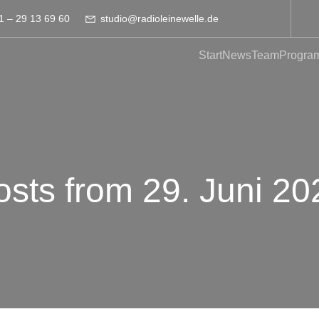
1 – 29 13 69 60
studio@radioleinewelle.de
Start
News
Team
Progra
osts from 29. Juni 20