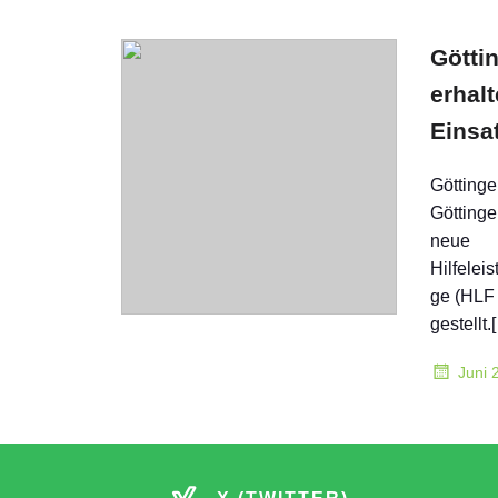
Götti
erhal
Einsa
Göttinge
Götting
neue
Hilfelei
ge (HLF 2
gestellt.
Juni 