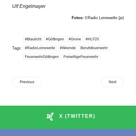
Ulf Engelmayer
Fotos:
©Radio Leinewelle (je)
#Blaulicht
#Göttingen
#Grone
#HLF20
Tags:
#RadioLeinewelle
#Weende
Berufsfeuerwehr
FeuerwehrGöttingen
FreiwilligeFeuerwehr
Previous
Next
X (TWITTER)