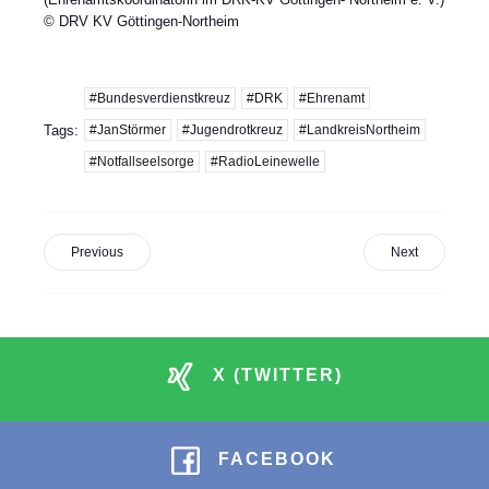
© DRV KV Göttingen-Northeim
#Bundesverdienstkreuz
#DRK
#Ehrenamt
Tags:
#JanStörmer
#Jugendrotkreuz
#LandkreisNortheim
#Notfallseelsorge
#RadioLeinewelle
Previous
Next
X (TWITTER)
FACEBOOK