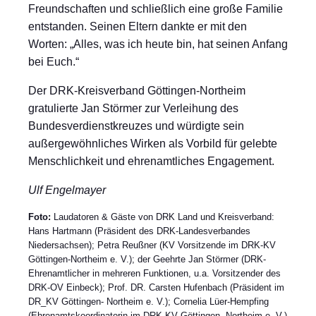
Freundschaften und schließlich eine große Familie
entstanden. Seinen Eltern dankte er mit den
Worten: „Alles, was ich heute bin, hat seinen Anfang
bei Euch.“
Der DRK-Kreisverband Göttingen-Northeim
gratulierte Jan Störmer zur Verleihung des
Bundesverdienstkreuzes und würdigte sein
außergewöhnliches Wirken als Vorbild für gelebte
Menschlichkeit und ehrenamtliches Engagement.
Ulf Engelmayer
Foto:
Laudatoren & Gäste von DRK Land und Kreisverband:
Hans Hartmann (Präsident des DRK-Landesverbandes
Niedersachsen); Petra Reußner (KV Vorsitzende im DRK-KV
Göttingen-Northeim e. V.); der Geehrte Jan Störmer (DRK-
Ehrenamtlicher in mehreren Funktionen, u.a. Vorsitzender des
DRK-OV Einbeck); Prof. DR. Carsten Hufenbach (Präsident im
DR_KV Göttingen- Northeim e. V.); Cornelia Lüer-Hempfing
(Ehrenamtskoordinatorin im DRK-KV Göttingen- Northeim e. V.)