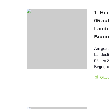
1. He
05 auf
Lande
Braun
Am gestr
Landesl
05 den S
Begegn
Oktob