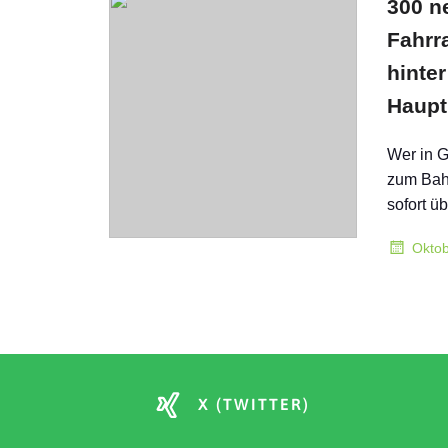
300 n
Fahrr
hinte
Haupt
Wer in G
zum Bahn
sofort ü
Oktob
X (TWITTER)