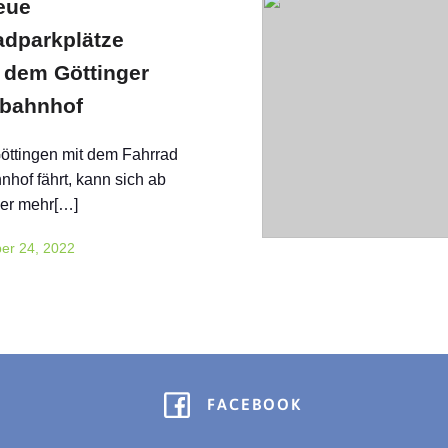
eue
adparkplätze
r dem Göttinger
bahnhof
öttingen mit dem Fahrrad
hof fährt, kann sich ab
ber mehr[…]
er 24, 2022
FACEBOOK