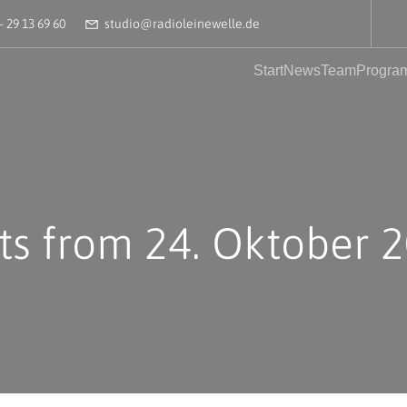
– 29 13 69 60
studio@radioleinewelle.de
Start
News
Team
Progra
ts from 24. Oktober 